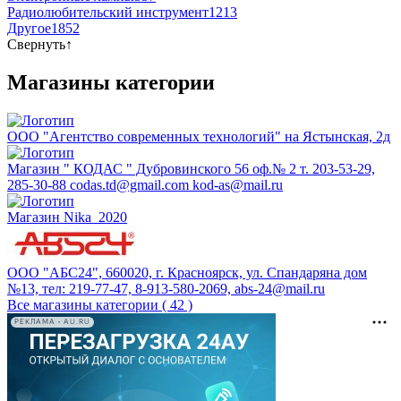
Радиолюбительский инструмент
1213
Другое
1852
Свернуть
↑
Магазины категории
ООО "Агентство современных технологий" на Ястынская, 2д
Магазин " КОДАС " Дубровинского 56 оф.№ 2 т. 203-53-29,
285-30-88 codas.td@gmail.com kod-as@mail.ru
Магазин Nika_2020
ООО "АБС24", 660020, г. Красноярск, ул. Спандаряна дом
№13, тел: 219-77-47, 8-913-580-2069, abs-24@mail.ru
Все магазины категории ( 42 )
РЕКЛАМА • AU.RU