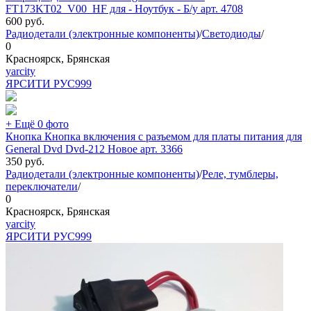
FT173KT02_V00_HF для - Ноутбук - Б/у арт. 4708
600
руб.
Радиодетали (электронные компоненты)
/
Светодиоды
/
0
Красноярск, Брянская
yarcity
ЯРСИТИ РУС
999
+ Ещё 0 фото
Кнопка Кнопка включения с разъемом для платы питания для
General Dvd Dvd-212 Новое арт. 3366
350
руб.
Радиодетали (электронные компоненты)
/
Реле, тумблеры,
переключатели
/
0
Красноярск, Брянская
yarcity
ЯРСИТИ РУС
999