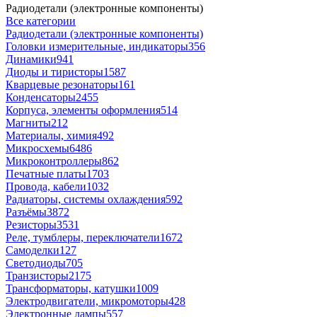
Радиодетали (электронные компоненты)
Все категории
Радиодетали (электронные компоненты)
Головки измерительные, индикаторы
356
Динамики
941
Диоды и тиристоры
1587
Кварцевые резонаторы
161
Конденсаторы
2455
Корпуса, элементы оформления
514
Магниты
212
Материалы, химия
492
Микросхемы
6486
Микроконтроллеры
862
Печатные платы
1703
Провода, кабели
1032
Радиаторы, системы охлаждения
592
Разъёмы
3872
Резисторы
3531
Реле, тумблеры, переключатели
1672
Самоделки
127
Светодиоды
705
Транзисторы
2175
Трансформаторы, катушки
1009
Электродвигатели, микромоторы
428
Электронные лампы
557