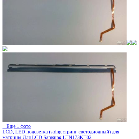
+ Ещё 1 фото
LCD, LED подсветка (string стринг светодиодный) для
матрицы Для LCD Samsung LTN173KT02