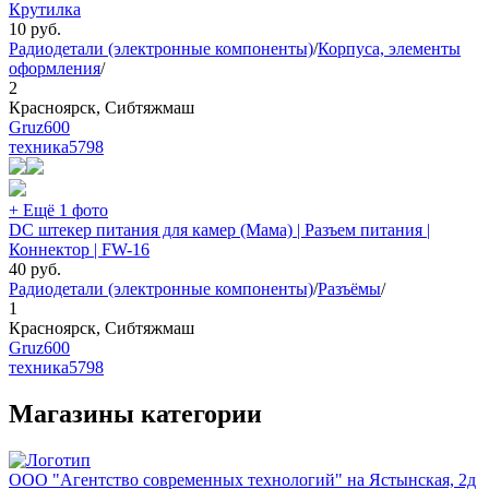
Крутилка
10
руб.
Радиодетали (электронные компоненты)
/
Корпуса, элементы
оформления
/
2
Красноярск, Сибтяжмаш
Gruz600
техника
5798
+ Ещё 1 фото
DC штекер питания для камер (Мама) | Разъем питания |
Коннектор | FW-16
40
руб.
Радиодетали (электронные компоненты)
/
Разъёмы
/
1
Красноярск, Сибтяжмаш
Gruz600
техника
5798
Магазины категории
ООО "Агентство современных технологий" на Ястынская, 2д