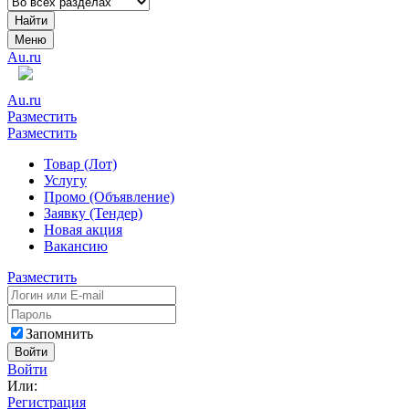
Найти
Меню
Au.ru
Au.ru
Разместить
Разместить
Товар (Лот)
Услугу
Промо (Объявление)
Заявку (Тендер)
Новая акция
Вакансию
Разместить
Запомнить
Войти
Войти
Или:
Регистрация