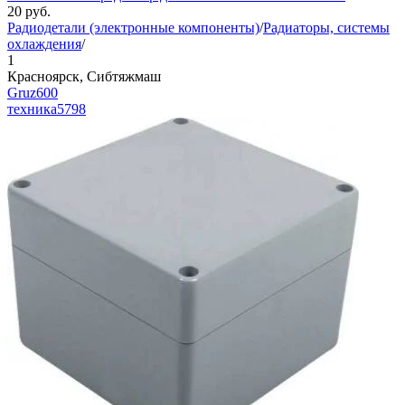
20
руб.
Радиодетали (электронные компоненты)
/
Радиаторы, системы
охлаждения
/
1
Красноярск, Сибтяжмаш
Gruz600
техника
5798