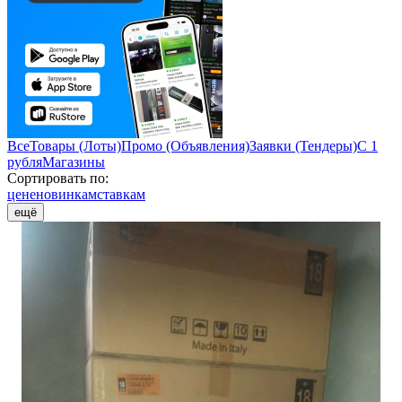
Все
Товары (Лоты)
Промо (Объявления)
Заявки (Тендеры)
С 1
рубля
Магазины
Сортировать по:
цене
новинкам
ставкам
ещё