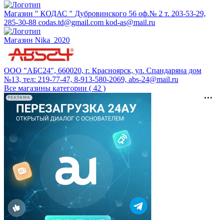
Магазин " КОДАС " Дубровинского 56 оф.№ 2 т. 203-53-29,
285-30-88 codas.td@gmail.com kod-as@mail.ru
Магазин Nika_2020
ООО "АБС24", 660020, г. Красноярск, ул. Спандаряна дом
№13, тел: 219-77-47, 8-913-580-2069, abs-24@mail.ru
Все магазины категории ( 42 )
РЕКЛАМА