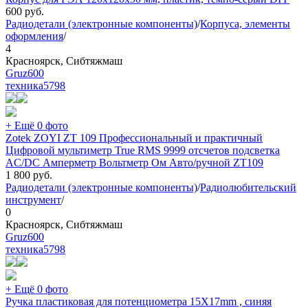
600
руб.
Радиодетали (электронные компоненты)
/
Корпуса, элементы
оформления
/
4
Красноярск, Сибтяжмаш
Gruz600
техника
5798
+ Ещё 0 фото
Zotek ZOYI ZT 109 Профессиональный и практичный
Цифровой мультиметр True RMS 9999 отсчетов подсветка
AC/DC Амперметр Вольтметр Ом Авто/ручной ZT109
1 800
руб.
Радиодетали (электронные компоненты)
/
Радиолюбительский
инструмент
/
0
Красноярск, Сибтяжмаш
Gruz600
техника
5798
+ Ещё 0 фото
Ручка пластиковая для потенциометра 15X17mm , синяя