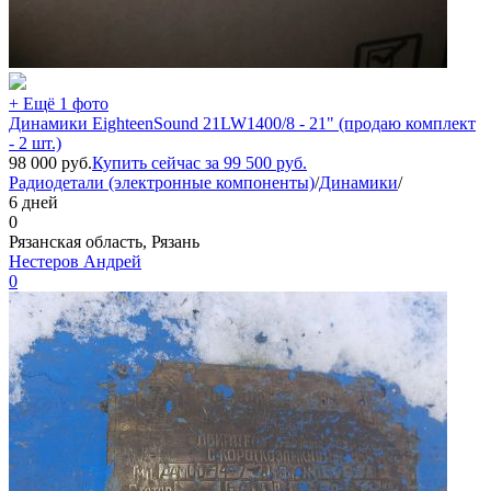
+ Ещё 1 фото
Динамики EighteenSound 21LW1400/8 - 21" (продаю комплект
- 2 шт.)
98 000
руб.
Купить сейчас за
99 500
руб.
Радиодетали (электронные компоненты)
/
Динамики
/
6 дней
0
Рязанская область, Рязань
Нестеров Андрей
0