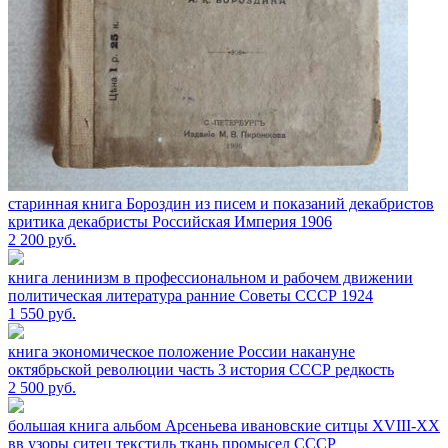
старинная книга Бороздин из писем и показаний декабристов
критика декабристы Российская Империя 1906
2 200
руб.
книга ленинизм в профессиональном и рабочем движении
политическая литература ранние Советы СССР 1924
1 550
руб.
книга экономическое положение России накануне
октябрьской революции часть 3 история СССР редкость
2 500
руб.
большая книга альбом Арсеньева ивановские ситцы XVIII-XX
вв узоры ситец текстиль ткань промысел СССР