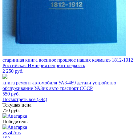
старинная книга военное прошлое наших калмыкъ 1812-1912
Российская Империя репринт редкость
2 250
руб.
книга ремонт автомобиля УАЗ-469 детали устройство
обслуживание УАЗик авто траспорт СССР
550
руб.
Посмотреть все (394)
Текущая цена
750
руб.
Победитель
vvv42rus