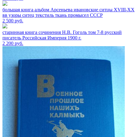
большая книга альбом Арсеньева ивановские ситцы XVIII-XX
вв узоры ситец текстиль ткань промысел СССР
2 500
руб.
старинная книга сочинения Н.В. Гоголь том 7-8 русский
писатель Российская Империя 1900 г.
2 200
руб.