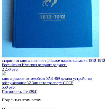
старинная книга военное прошлое наших калмыкъ 1812-1912
Российская Империя репринт редкость
2 250
руб.
книга ремонт автомобиля УАЗ-469 детали устройство
обслуживание УАЗик авто траспорт СССР
550
руб.
Посмотреть все (394)
Поделиться этим лотом: