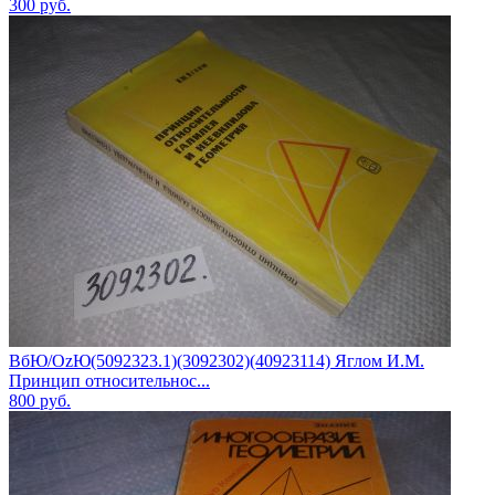
300
руб.
ВбЮ/OzЮ(5092323.1)(3092302)(40923114) Яглом И.М.
Принцип относительнос...
800
руб.