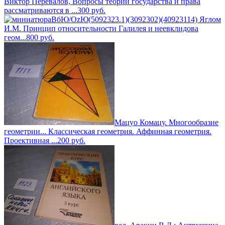
Виктор Перевалов, Вопросы теории государства и права
рассматриваются в ...
300
руб.
ВбЮ/OzЮ(5092323.1)(3092302)(40923114) Яглом
И.М. Принцип относительности Галилея и неевклидова
геом...
800
руб.
Мацуо Комацу. Многообразие
геометрии... Классическая геометрия. Аффинная геометрия.
Проективная ...
200
руб.