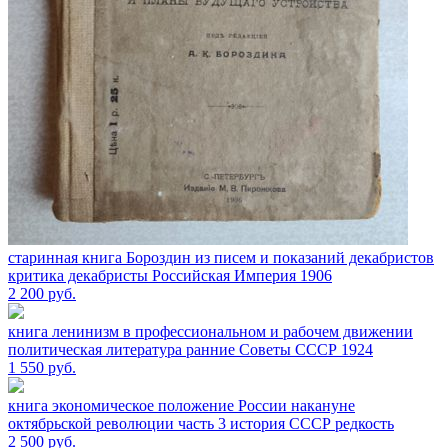
старинная книга Бороздин из писем и показаний декабристов
критика декабристы Российская Империя 1906
2 200
руб.
книга ленинизм в профессиональном и рабочем движении
политическая литература ранние Советы СССР 1924
1 550
руб.
книга экономическое положение России накануне
октябрьской революции часть 3 история СССР редкость
2 500
руб.