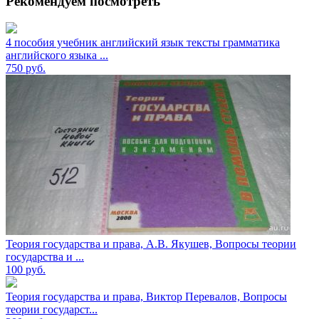
Рекомендуем посмотреть
4 пособия учебник английский язык тексты грамматика
английского языка ...
750
руб.
Теория государства и права, А.В. Якушев, Вопросы теории
государства и ...
100
руб.
Теория государства и права, Виктор Перевалов, Вопросы
теории государст...