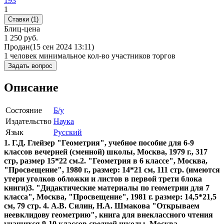
193
1
Ставки (1)
Блиц-цена
1 250 руб.
Продан
(15 сен 2024 13:11)
1 человек
минимальное кол-во участников торгов
Задать вопрос
Описание
Состояние
Б/у
Издательство
Наука
Язык
Русский
1. Г.Д. Глейзер "Геометрия", учебное пособие для 6-9
классов вечерней (сменной) школы, Москва, 1979 г., 317
стр, размер 15*22 см.
2. "Геометрия в 6 классе", Москва,
"Просвещение", 1980 г., размер: 14*21 см, 111 стр. (имеются
утери уголков обложки и листов в первой трети блока
книги)
3. "Дидактические материалы по геометрии для 7
класса", Москва, "Просвещение", 1981 г. размер: 14,5*21,5
см, 79 стр.
4. А.В. Силин, Н.А. Шмакова "Открываем
неевклидову геометрию", книга для внеклассного чтения
учащихся 9-10 классов средней школы, Москва,