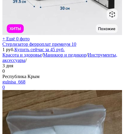
+ Ещё 0 фото
Стерлизатор ферроплат премиум 10
1
руб.
Купить сейчас за
45
руб.
Красота и здоровье
/
Маникюр и педикюр
/
Инструменты,
аксессуары
/
3 дня
0
Республика Крым
gulnisa_668
0