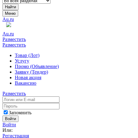
Найти
Меню
Au.ru
Au.ru
Разместить
Разместить
Товар (Лот)
Услугу
Промо (Объявление)
Заявку (Тендер)
Новая акция
Вакансию
Разместить
Запомнить
Войти
Войти
Или:
Регистрация