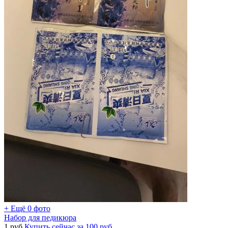
+ Ещё 0 фото
Набор для педикюра
1
руб.
Купить сейчас за
100
руб.