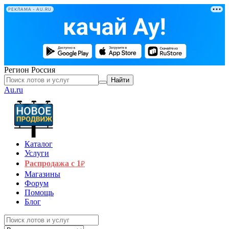
РЕКЛАМА • AU.RU
Регион
Россия
Найти
Au.ru
Каталог
Услуги
Распродажа с 1
₽
Магазины
Форум
Помощь
Блог