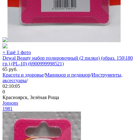
+ Ещё 1 фото
Dewal Beauty набор полировочный (2 пилки) (образ. 150\180
гр.) (PL-10) (6900999998521)
65
руб.
Красота и здоровье
/
Маникюр и педикюр
/
Инструменты,
аксессуары
/
02:10:05
0
Красноярск, Зелёная Роща
Jonsons
1981