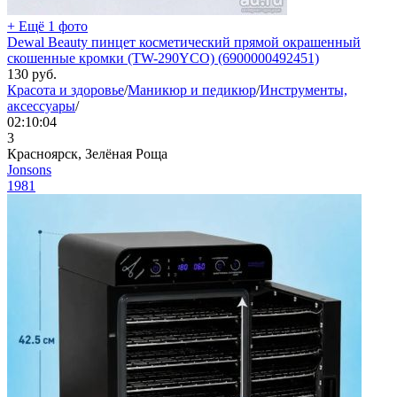
+ Ещё 1 фото
Dewal Beauty пинцет косметический прямой окрашенный
скошенные кромки (TW-290YCO) (6900000492451)
130
руб.
Красота и здоровье
/
Маникюр и педикюр
/
Инструменты,
аксессуары
/
02:10:04
3
Красноярск, Зелёная Роща
Jonsons
1981