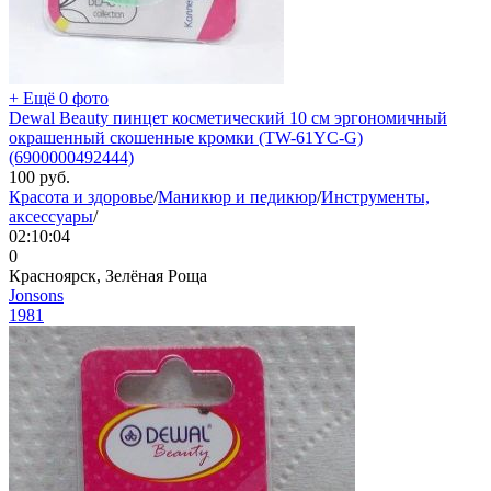
+ Ещё 0 фото
Dewal Beauty пинцет косметический 10 см эргономичный
окрашенный скошенные кромки (TW-61YC-G)
(6900000492444)
100
руб.
Красота и здоровье
/
Маникюр и педикюр
/
Инструменты,
аксессуары
/
02:10:04
0
Красноярск, Зелёная Роща
Jonsons
1981