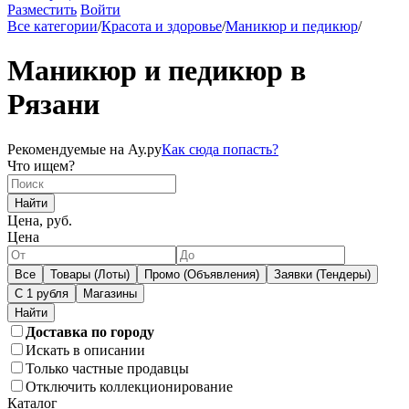
Разместить
Войти
Все категории
/
Красота и здоровье
/
Маникюр и педикюр
/
Маникюр и педикюр в
Рязани
Рекомендуемые на Ау.ру
Как сюда попасть?
Что ищем?
Найти
Цена, руб.
Цена
Все
Товары (Лоты)
Промо (Объявления)
Заявки (Тендеры)
С 1 рубля
Магазины
Доставка по городу
Искать в описании
Только частные продавцы
Отключить коллекционирование
Каталог