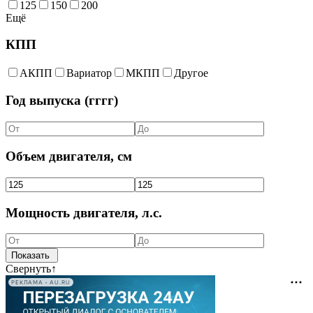
125
150
200
Ещё
КПП
АКПП
Вариатор
МКПП
Другое
Год выпуска (гггг)
Объем двигателя, см
Мощность двигателя, л.с.
Свернуть
↑
РЕКЛАМА • AU.RU