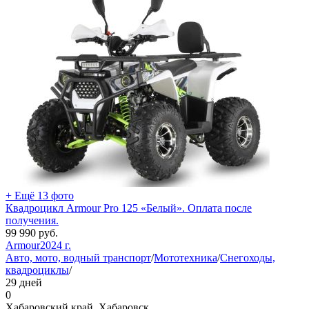
+ Ещё 13 фото
Квадроцикл Armour Pro 125 «Белый». Оплата после
получения.
99 990
руб.
Armour
2024 г.
Авто, мото, водный транспорт
/
Мототехника
/
Снегоходы,
квадроциклы
/
29 дней
0
Хабаровский край, Хабаровск