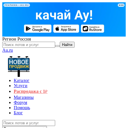
РЕКЛАМА • AU.RU
Регион
Россия
Найти
Au.ru
Каталог
Услуги
Распродажа с 1
₽
Магазины
Форум
Помощь
Блог