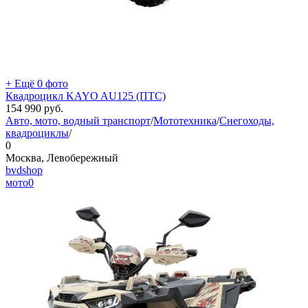
+ Ещё 0 фото
Квадроцикл KAYO AU125 (ПТС)
154 990
руб.
Авто, мото, водный транспорт
/
Мототехника
/
Снегоходы,
квадроциклы
/
0
Москва, Левобережный
bvdshop
мото
0