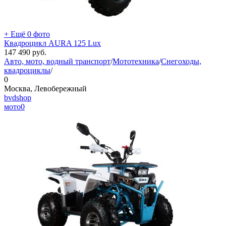
+ Ещё 0 фото
Квадроцикл AURA 125 Lux
147 490
руб.
Авто, мото, водный транспорт
/
Мототехника
/
Снегоходы,
квадроциклы
/
0
Москва, Левобережный
bvdshop
мото
0