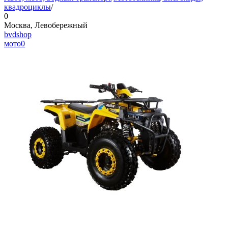
квадроциклы
/
0
Москва, Левобережный
bvdshop
мото
0