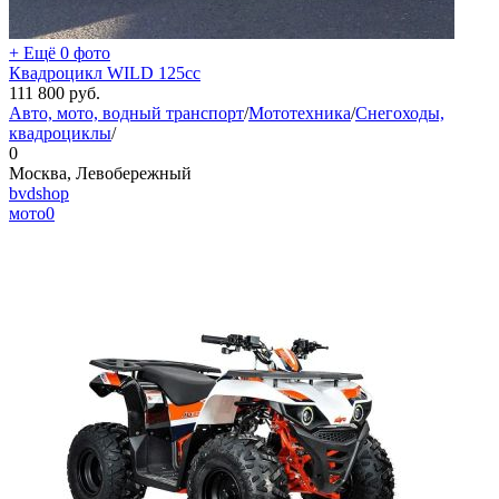
+ Ещё 0 фото
Квадроцикл WILD 125cc
111 800
руб.
Авто, мото, водный транспорт
/
Мототехника
/
Снегоходы,
квадроциклы
/
0
Москва, Левобережный
bvdshop
мото
0