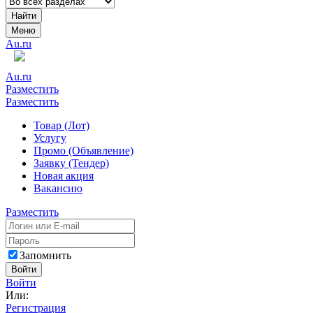
Найти
Меню
Au.ru
Au.ru
Разместить
Разместить
Товар (Лот)
Услугу
Промо (Объявление)
Заявку (Тендер)
Новая акция
Вакансию
Разместить
Запомнить
Войти
Войти
Или:
Регистрация