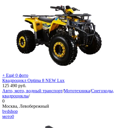
+ Ещё 0 фото
Квадроцикл Optima 8 NEW Lux
125 490
руб.
Авто, мото, водный транспорт
/
Мототехника
/
Снегоходы,
квадроциклы
/
0
Москва, Левобережный
bvdshop
мото
0