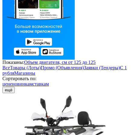
Показаны:
Объем двигателя, см от 125 до 125
Все
Товары (Лоты)
Промо (Объявления)
Заявки (Тендеры)
С 1
рубля
Магазины
Сортировать по:
цене
новинкам
ставкам
ещё