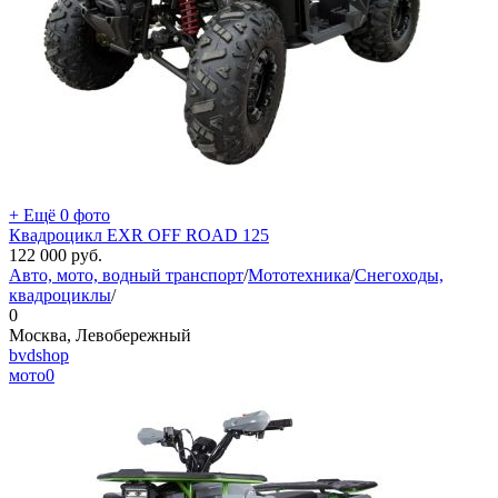
+ Ещё 0 фото
Квадроцикл EXR OFF ROAD 125
122 000
руб.
Авто, мото, водный транспорт
/
Мототехника
/
Снегоходы,
квадроциклы
/
0
Москва, Левобережный
bvdshop
мото
0