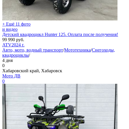
+ Ещё 11 фото
и видео
Детский квадроцикл Hunter 125. Оплата после получения!
99 990
руб.
ATV
2024 г.
Авто, мото, водный транспорт
/
Мототехника
/
Снегоходы,
квадроциклы
/
4 дня
0
Хабаровский край, Хабаровск
Мото ДВ
0