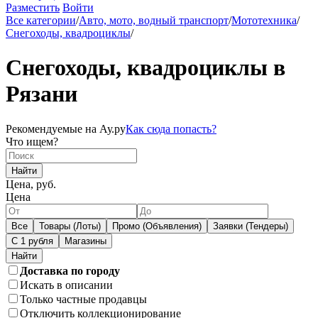
Разместить
Войти
Все категории
/
Авто, мото, водный транспорт
/
Мототехника
/
Снегоходы, квадроциклы
/
Снегоходы, квадроциклы в
Рязани
Рекомендуемые на Ау.ру
Как сюда попасть?
Что ищем?
Найти
Цена, руб.
Цена
Все
Товары (Лоты)
Промо (Объявления)
Заявки (Тендеры)
С 1 рубля
Магазины
Доставка по городу
Искать в описании
Только частные продавцы
Отключить коллекционирование