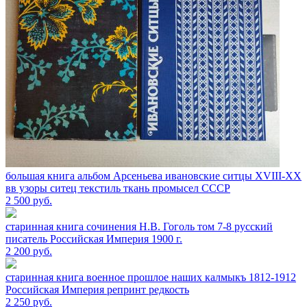
большая книга альбом Арсеньева ивановские ситцы XVIII-XX
вв узоры ситец текстиль ткань промысел СССР
2 500
руб.
старинная книга сочинения Н.В. Гоголь том 7-8 русский
писатель Российская Империя 1900 г.
2 200
руб.
старинная книга военное прошлое наших калмыкъ 1812-1912
Российская Империя репринт редкость
2 250
руб.