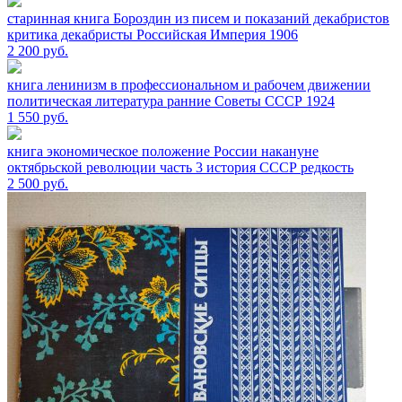
старинная книга Бороздин из писем и показаний декабристов
критика декабристы Российская Империя 1906
2 200
руб.
книга ленинизм в профессиональном и рабочем движении
политическая литература ранние Советы СССР 1924
1 550
руб.
книга экономическое положение России накануне
октябрьской революции часть 3 история СССР редкость
2 500
руб.