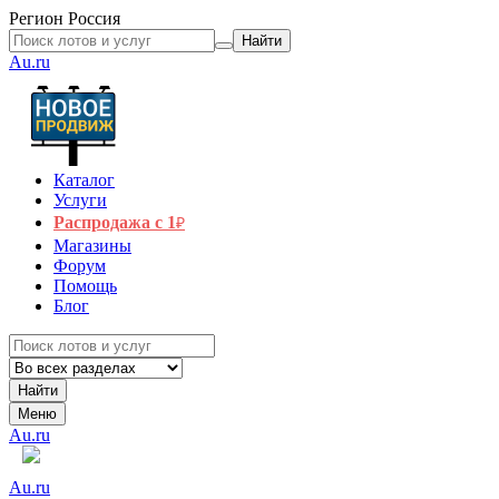
Регион
Россия
Найти
Au.ru
Каталог
Услуги
Распродажа с 1
₽
Магазины
Форум
Помощь
Блог
Найти
Меню
Au.ru
Au.ru