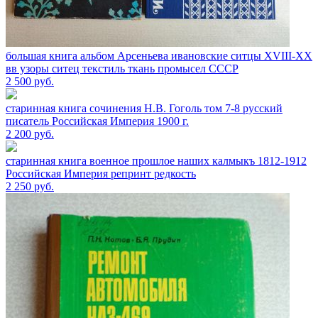
большая книга альбом Арсеньева ивановские ситцы XVIII-XX
вв узоры ситец текстиль ткань промысел СССР
2 500
руб.
старинная книга сочинения Н.В. Гоголь том 7-8 русский
писатель Российская Империя 1900 г.
2 200
руб.
старинная книга военное прошлое наших калмыкъ 1812-1912
Российская Империя репринт редкость
2 250
руб.