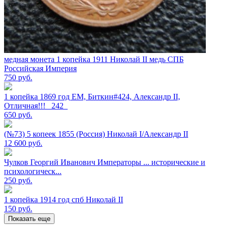
медная монета 1 копейка 1911 Николай II медь СПБ
Российская Империя
750
руб.
1 копейка 1869 год ЕМ, Биткин#424, Александр II,
Отличная!!! _242_
650
руб.
(№73) 5 копеек 1855 (Россия) Николай I/Александр II
12 600
руб.
Чулков Георгий Иванович Императоры ... исторические и
психологическ...
250
руб.
1 копейка 1914 год спб Николай II
150
руб.
Показать еще