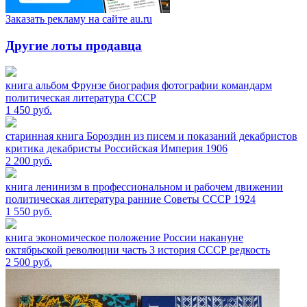
Заказать рекламу на сайте au.ru
Другие лоты продавца
книга альбом Фрунзе биография фотографии командарм
политическая литература СССР
1 450
руб.
старинная книга Бороздин из писем и показаний декабристов
критика декабристы Российская Империя 1906
2 200
руб.
книга ленинизм в профессиональном и рабочем движении
политическая литература ранние Советы СССР 1924
1 550
руб.
книга экономическое положение России накануне
октябрьской революции часть 3 история СССР редкость
2 500
руб.