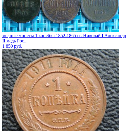
медные монеты 1 копейка 1852-1865 гг. Николай I Александр
II медь Рос...
1 850
руб.