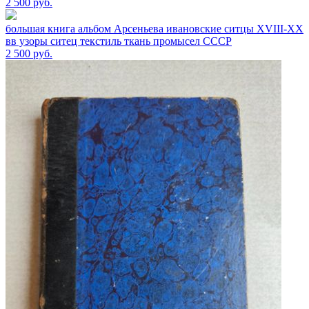
2 500
руб.
большая книга альбом Арсеньева ивановские ситцы XVIII-XX
вв узоры ситец текстиль ткань промысел СССР
2 500
руб.