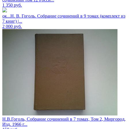
1 350
руб.
ок...Н. В. Гоголь. Собрание сочинений в 9 томах (комплект из
7 книг) |...
2 000
руб.
Н.В.Гоголь, Собрание сочинений в 7 томах, Том 2, Миргород,
Изд. 1966 г...