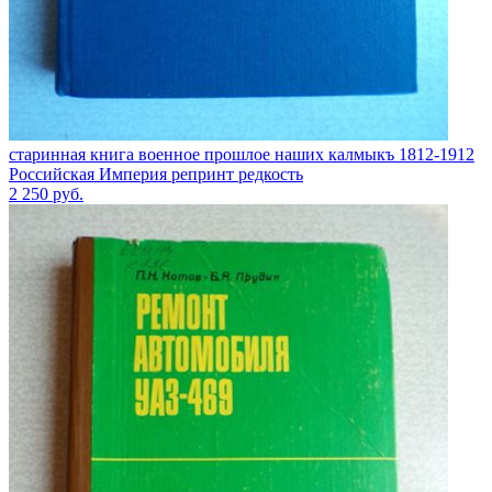
старинная книга военное прошлое наших калмыкъ 1812-1912
Российская Империя репринт редкость
2 250
руб.