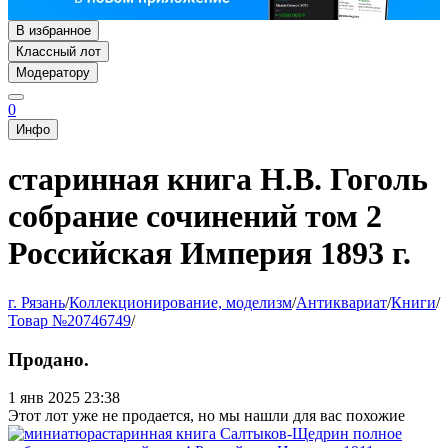
В избранное
Классный лот
Модератору
0
Инфо
старинная книга Н.В. Гоголь
собрание сочинений том 2
Российская Империя 1893 г.
г. Рязань
/
Коллекционирование, моделизм
/
Антиквариат
/
Книги
/
Товар №20746749
/
Продано.
1 янв 2025 23:38
Этот лот уже не продается, но мы нашли для вас похожие
старинная книга Салтыков-Щедрин полное