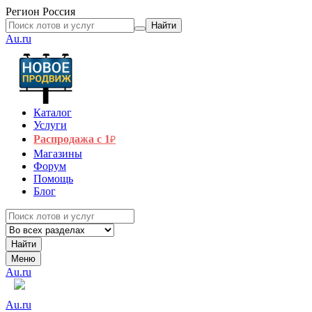
Регион
Россия
Найти
Au.ru
Каталог
Услуги
Распродажа с 1
₽
Магазины
Форум
Помощь
Блог
Найти
Меню
Au.ru
Au.ru