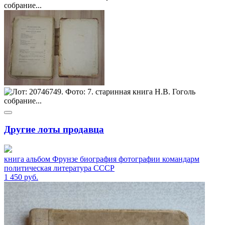
Другие лоты продавца
книга альбом Фрунзе биография фотографии командарм
политическая литература СССР
1 450
руб.