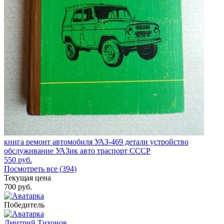
книга ремонт автомобиля УАЗ-469 детали устройство
обслуживание УАЗик авто траспорт СССР
550
руб.
Посмотреть все (394)
Текущая цена
700
руб.
Победитель
Дмитрий Тихонов