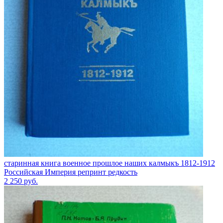
старинная книга военное прошлое наших калмыкъ 1812-1912
Российская Империя репринт редкость
2 250
руб.